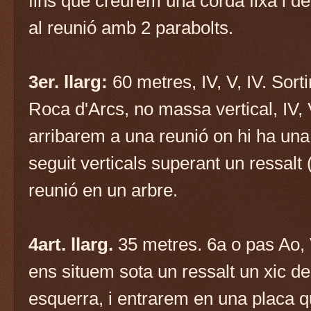
fins que creurem una corda fixa i d
al reunió amb 2 parabolts.
3er. llarg:
60 metres, IV, V, IV. Sort
Roca d'Arcs, no massa vertical, IV,
arribarem a una reunió on hi ha una
seguit verticals superant un ressalt
reunió en un arbre.
4art. llarg.
35 metres. 6a o pas Ao, 
ens situem sota un ressalt un xic 
esquerra, i entrarem en una placa q