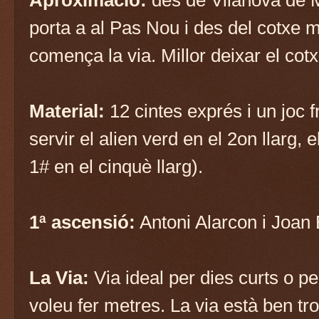
porta a al Pas Nou i des del cotxe m
comença la via. Millor deixar el co
Material:
12 cintes exprés i un joc f
servir el alien verd en el 2on llarg, e
1# en el cinquè llarg).
1ª ascensió:
Antoni Alarcon i Joan
La Via:
Via ideal per dies curts o p
voleu fer metres. La via està ben tro